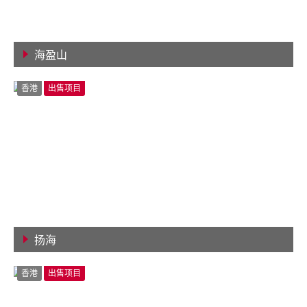
海盈山
查看详情
香港
出售项目
扬海
查看详情
香港
出售项目