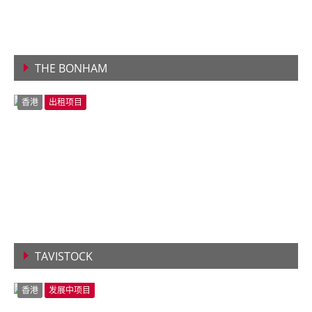
THE BONHAM
查看详情
香港
出租项目
TAVISTOCK
查看详情
香港
发展中项目