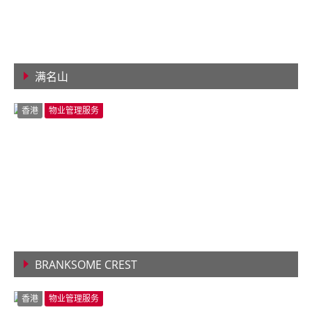
满名山
查看详情
香港
物业管理服务
BRANKSOME CREST
查看详情
香港
物业管理服务