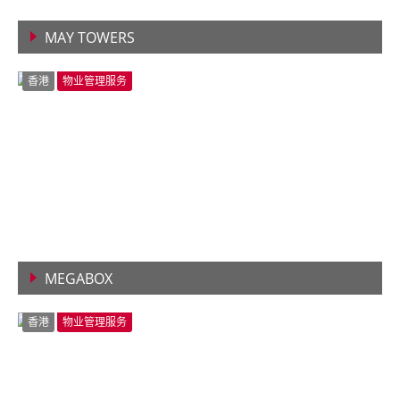
MAY TOWERS
查看详情
香港
物业管理服务
MEGABOX
查看详情
香港
物业管理服务