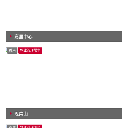
嘉里中心
查看详情
香港
物业管理服务
现崇山
查看详情
香港
物业管理服务