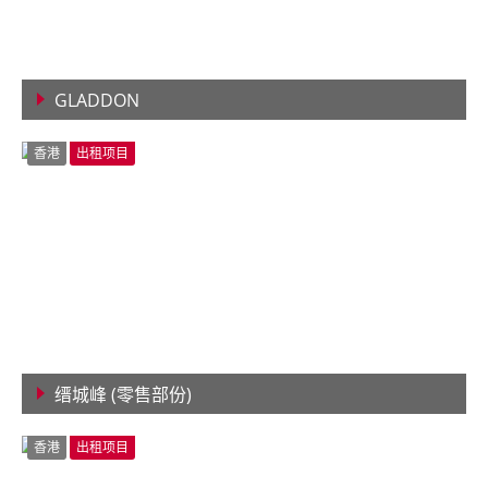
GLADDON
查看详情
香港
出租项目
缙城峰 (零售部份)
查看详情
香港
出租项目