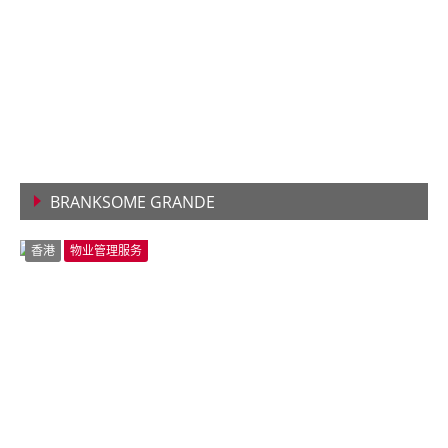
BRANKSOME GRANDE
查看详情
香港
物业管理服务