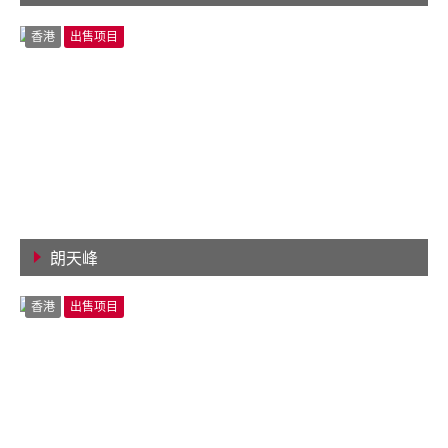
查看详情
香港
出售项目
朗天峰
查看详情
香港
出售项目