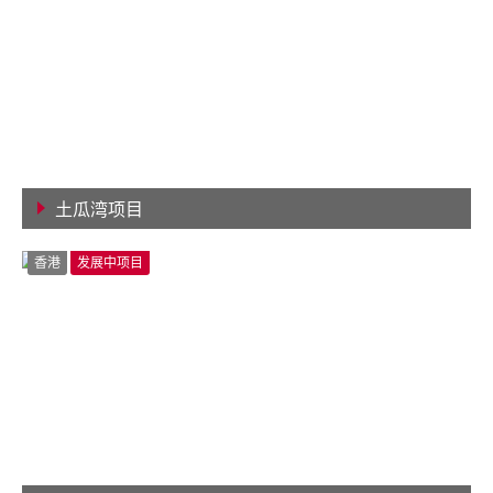
土瓜湾项目
查看详情
香港
发展中项目