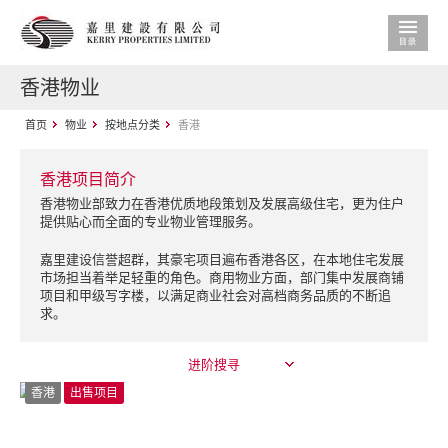
香港物业
首页
物业
按地点分类
香港
香港项目简介
香港物业部致力在香港优质地段策划及发展高级住宅，更为住户
提供贴心而全面的专业物业管理服务。
嘉里建设信誉超群，其豪宅项目遍布香港各区，在本地住宅发展
市场担当着举足轻重的角色。商用物业方面，部门集中发展商铺
项目和甲级写字楼，以满足商业社会对高档商务品质的不断追
求。
进阶搜寻
香港
出售项目