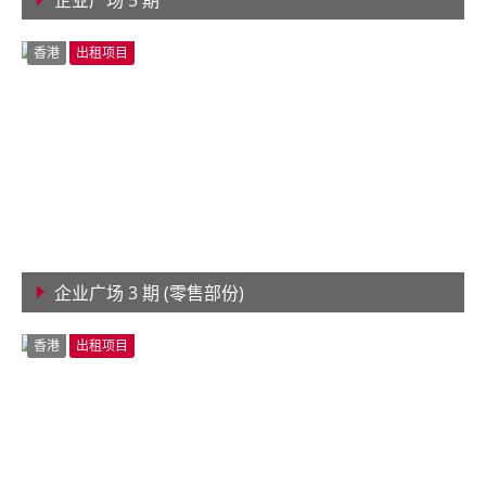
企业广场 5 期
查看详情
香港
出租项目
企业广场 3 期 (零售部份)
查看详情
香港
出租项目