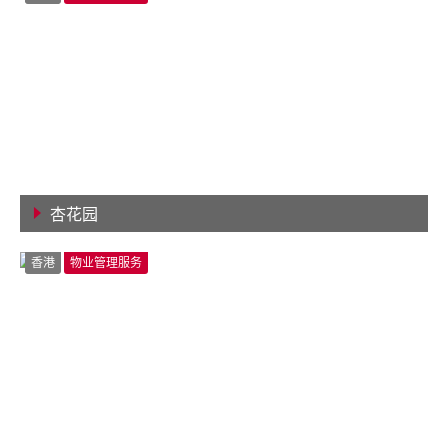
杏花园
查看详情
香港
物业管理服务