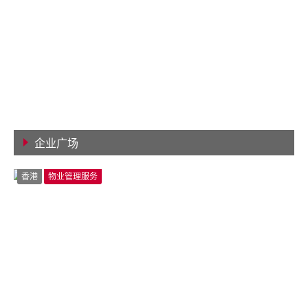
企业广场
查看详情
香港
物业管理服务