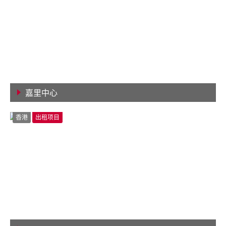
嘉里中心
查看详情
香港
出租项目