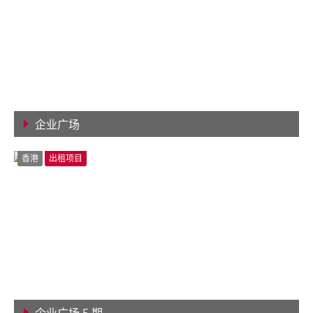
企业广场
查看详情
香港
出租项目