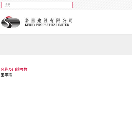
道名称及门牌号数
湾宝丰路