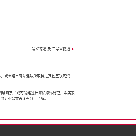
一号义德道 及 三号义德道
料，或因经本网站连结所取得之其他互联网资
例绘画及／或可能经过计算机修饰处理。准买家
及附近的公共设施有较佳了解。