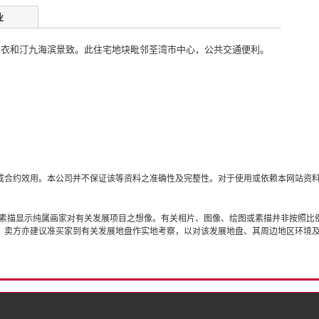
业
青衣和汀九海滨景致。此住宅地块毗邻荃湾市中心，公共交通便利。
或合约效用。本公司并不保证该等资料之准确性及完整性。对于使用或依赖本网站资
或素描显示纯属画家对有关发展项目之想像。有关相片、图像、绘图或素描并非按照比
。卖方亦建议准买家到有关发展地盘作实地考察，以对该发展地盘、其周边地区环境
隐）政策
版权与商标