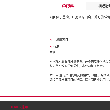
详细资料
相近物
项目位于荃湾，环抱翠绿山峦，并可俯瞰
土瓜湾项目
香港
声明
本网站所载资料只供参考，并不构成任何承诺
料，所引致的任何损失，本公司概不负责。
本广告/宣传资料内载列的相片，图像，绘图
如欲了解发展项目的详情，请参阅售楼说明书
首页
联络
网站地图
免责条款
个人资料（私
COOKIES 通知