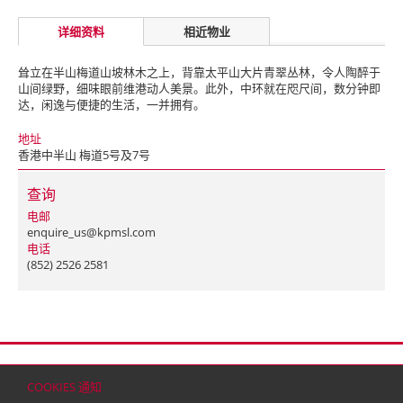
详细资料
相近物业
耸立在半山梅道山坡林木之上，背靠太平山大片青翠丛林，令人陶醉于
山间绿野，细味眼前维港动人美景。此外，中环就在咫尺间，数分钟即
达，闲逸与便捷的生活，一并拥有。
地址
香港中半山 梅道5号及7号
查询
电邮
enquire_us@kpmsl.com
电话
(852) 2526 2581
首页
联络
网站地图
免责条款
个人资料（私隐）政策
版权与商标
COOKIES 通知
© 2026 嘉里建设有限公司 (于百慕达注册成立之有限公司)