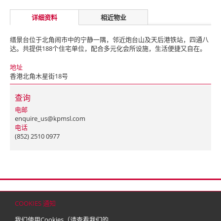
详细资料
相近物业
缙景台位于北角闹市中的宁静一隅，邻近炮台山及天后港铁站，四通八
达。共提供188个住宅单位，配合多元化会所设施，生活便捷又自在。
地址
香港北角木星街18号
查询
电邮
enquire_us@kpmsl.com
电话
(852) 2510 0977
首页
联络
网站地图
免责条款
个人资料（私隐）政策
版权与商标
COOKIES 通知
© 2026 嘉里建设有限公司 (于百慕达注册成立之有限公司)
我们使用Cookies（请查看我们的