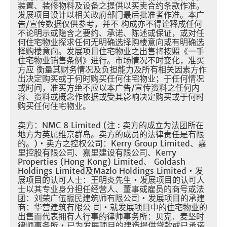
装置、装修物料及设备之提供以买卖合约条款作准。
发展项目设计以相关政府部门最后批准者作准。本广
告/宣传数据仅供参考，并不 构成亦不得诠释成任何
不论明示或隐含之要约、承诺、陈述或保证，或对任
何住宅物业探求任何无明确选择购楼意向或有明确选
择购楼意向。发展项目住宅物业之出售将按照《一手
住宅物业销售条例》进行。市场情况不时变化，准买
方应 衡量其财务情况及负担能力及所有相关因素方作
出决定购买或于何时购买任何住宅物业；于任何情况
或时间，准买方绝不应以本广告/宣传资料之任何内
容、资料或概念作依据或受其影响决定购买或于何时
购买任何住宅物业。
卖方：NMC 8 Limited (注 : 卖方的成立为法团所在
地方为英属维京群岛。卖方的成员的法律责任是有限
的。) • 卖方之控权公司：Kerry Group Limited、嘉
里控股有限公司、嘉里建设有限公司、Kerry
Properties (Hong Kong) Limited、 Goldash
Holdings Limited及Mazlo Holdings Limited • 发
展项目的认可人士：王明炎先生 • 发展项目的认可人
士以其专业身分担任经营人、董事或雇员的商号或法
团：刘荣广伍振民建筑师有限公司 • 发展项目的承建
商：华营建筑有限公 司 • 就发展项目中的住宅物业的
出售而代表拥有人行事的律师事务所：贝克．麦坚时
律师事务所 • 已为发展项目的建造提供贷款或已承诺