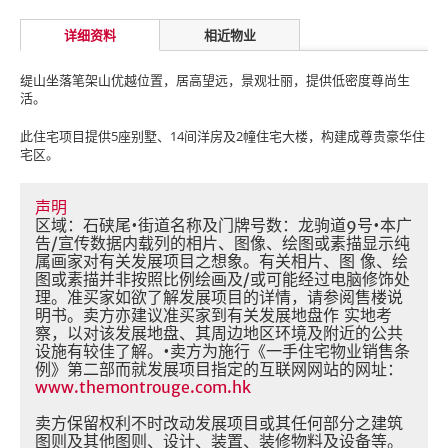
详细资料
相近物业
缇山坐落笔架山优越位置，居高望远，景观壮丽，提供低密度尊尚生
活。
此住宅项目提供5座别墅、14间洋房及2幢住宅大楼，构建成尊贵豪华住
宅区。
声明
区域：石硖尾•街道名称及门牌号数：龙驹道9号•本广
告/宣传数据内载列的相片、图像、绘图或素描显示纯
属画家对有关发展项目之想象。有关相片、图 像、绘
图或素描并非按照比例绘画及/或可能经过电脑修饰处
理。准买家如欲了解发展项目的详情，请参阅售楼说
明书。卖方亦建议准买家到有关发展地盘作 实地考
察，以对该发展地盘、其周边地区环境及附近的公共
设施有较佳了解。•卖方为施行《一手住宅物业销售条
例》第二部而就发展项目指定的互联网网站的网址：
www.themontrouge.com.hk
卖方保留权利不时改动发展项目或其任何部分之建筑
图则及其他图则、设计、装置、装修物料及设备等。