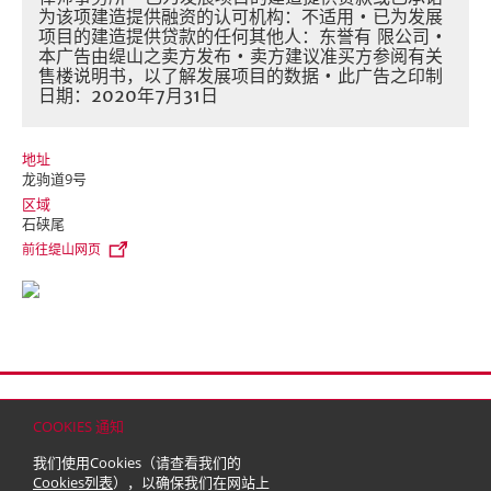
为该项建造提供融资的认可机构：不适用 • 已为发展
项目的建造提供贷款的任何其他人：东誉有 限公司 •
本广告由缇山之卖方发布 • 卖方建议准买方参阅有关
售楼说明书，以了解发展项目的数据 • 此广告之印制
日期：2020年7月31日
地址
龙驹道9号
区域
石硖尾
前往缇山网页
首页
联络
网站地图
免责条款
个人资料（私隐）政策
版权与商标
COOKIES 通知
© 2026 嘉里建设有限公司 (于百慕达注册成立之有限公司)
我们使用Cookies（请查看我们的
Cookies列表
），以确保我们在网站上