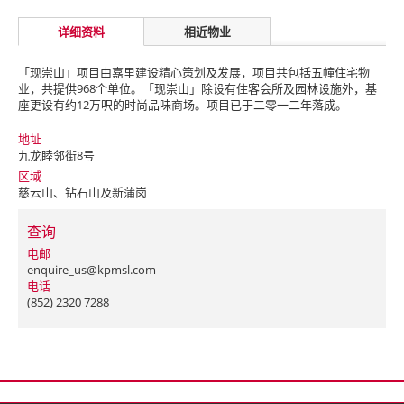
详细资料
相近物业
「现崇山」项目由嘉里建设精心策划及发展，项目共包括五幢住宅物
业，共提供968个单位。「现崇山」除设有住客会所及园林设施外，基
座更设有约12万呎的时尚品味商场。项目已于二零一二年落成。
地址
九龙睦邻街8号
区域
慈云山、钻石山及新蒲岗
查询
电邮
enquire_us@kpmsl.com
电话
(852) 2320 7288