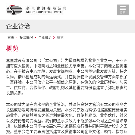
企业管治
首页
投资概况
企业管治
概览
概览
嘉里建设有限公司（「本公司」）为最具规模的物业企业之一，于亚洲
拥有重大投资，中港两地之物业建设尤享声誉。本公司于两地之投资重
心，在于精选中心地段，发展专尚物业。本公司坚守此发展方针，持之
以恒，借此创建成功的营运模式，并在优质物业发展及管理方面累积了
丰富经验。本公司信守公平与诚信之原则，在悠久的企业历程中，与员
工、供应商、合作伙伴、政府机构及其他重要持份者建立了弥足珍贵的
长远关系。
本公司致力坚守高水平的企业管治，并深信良好之管治对本公司业务之
长远成功及可持续发展至为关键。本公司亦致力确保根据高道德标准实
施业务，达致其股东之长远利益最大化，且使其雇员、业务伙伴、社区
以及持份者均受裨益。我们的董事会致力不断加强本公司之企业管治常
规，以确保本公司坚持按高水平之道德标准行事并同时平衡对股东之回
报。董事会之主要职责包括建立及贯彻本公司企业文化；领导、指导及