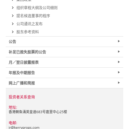
组织章程大纲及公司细则
提名候选董事的程序
公司通讯之发布
股东参考资料
公告
补发已报失股票的公告
月／翌日披露报表
年报及中期报告
网上广播和简报
投资者关系查询
地址:
香港鲗鱼涌英皇道683号嘉里中心25楼
电邮:
ir@
kerryprops.com