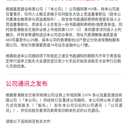
根据嘉里建设有限公司（「本公司」）公司细则第103条，除本公司退
任董事外，任何人士概无资格于任何股东大会上竞选董事职位（获本公
司董事会推荐参与竞选者除外），除非有书面通知表明有意提名该人士
竞选董事职位，而该名人士亦发出一份书面通知表明他/她愿意参选，同
时按香港联合交易所证券上市规则第13.51（2） 条的要求详列该人士的
履历，并将该等通知送达本公司总办事处，地址为香港鲗鱼涌英皇道
683号嘉里中心25楼，或本公司的香港股份过户登记分处卓佳雅柏勤有
限公司，地址为香港夏悫道16号远东金融中心17楼。
根据前述本公司细则项下所规定之递交书面通知的期限为不早于寄发指
定举行选举之股东大会通告翌日至少七天后开始及该股东大会举行日期
七天前结束。
公司通讯之发布
根据香港联合交易所有限公司证券上市规则第 2.07A 条以及嘉里建设有
限公司（「本公司」）的经修订及重述公司细则，本公司将以电子通讯
方式向其股东（「股东」）发布本公司日后的公司通讯（「公司通
讯」），并仅应股东要求向其寄发印刷本形式的公司通讯。
请按以下连结阅览有关文件: