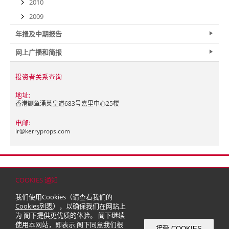
2010
2009
年报及中期报告
网上广播和简报
投资者关系查询
地址:
香港鲗鱼涌英皇道683号嘉里中心25楼
电邮:
ir@
kerryprops.com
首页
联络
网站地图
免责条款
个人资料（私隐）政策
版权与商标
COOKIES 通知
© 2026 嘉里建设有限公司 (于百慕达注册成立之有限公司)
我们使用Cookies（请查看我们的
Cookies列表
），以确保我们在网站上
为 阁下提供更优质的体验。 阁下继续
使用本网站，即表示 阁下同意我们根
接受 COOKIES