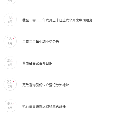
8月
18
/
截至二零二二年六月三十日止六个月之中期股息
8月
18
/
二零二二年中期业绩公告
8月
08
/
董事会会议召开日期
8月
22
/
更改香港股份过户登记分处地址
7月
30
/
执行董事兼首席财务主管辞任
6月