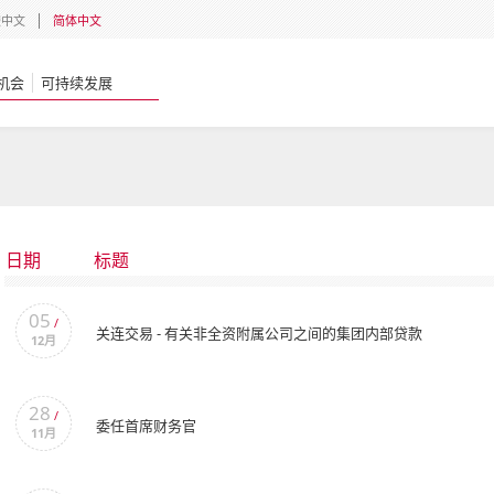
體中文
简体中文
机会
可持续发展
日期
标题
05
/
关连交易 - 有关非全资附属公司之间的集团内部贷款
12月
28
/
委任首席财务官
11月