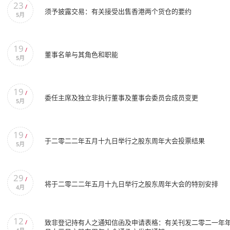
23
/
须予披露交易：有关接受出售香港两个货仓的要约
5月
19
/
董事名单与其角色和职能
5月
19
/
委任主席及独立非执行董事及董事会委员会成员变更
5月
19
/
于二零二二年五月十九日举行之股东周年大会投票结果
5月
29
/
将于二零二二年五月十九日举行之股东周年大会的特别安排
4月
12
致非登记持有人之通知信函及申请表格：有关刊发二零二一年
/