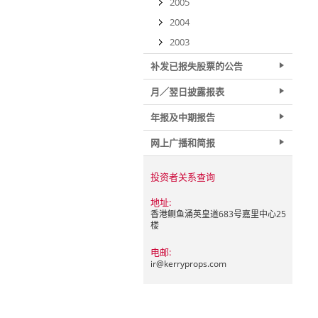
2005
2004
2003
补发已报失股票的公告
月／翌日披露报表
年报及中期报告
网上广播和简报
投资者关系查询
地址:
香港鲗鱼涌英皇道683号嘉里中心25
楼
电邮:
ir@
kerryprops.com