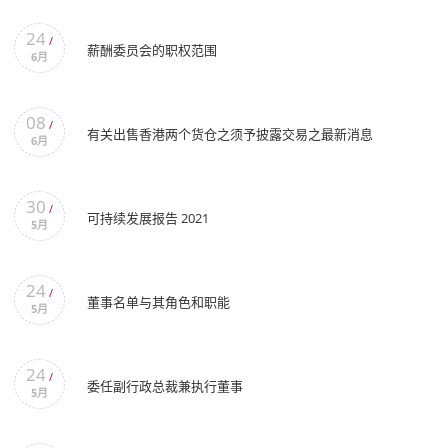
24
/
薪酬委员会的职权范围
6月
08
/
有关出售香港两个货仓之须予披露交易之最新消息
6月
30
/
可持续发展报告 2021
5月
24
/
董事名单与其角色和职能
5月
24
/
委任副行政总裁兼执行董事
5月