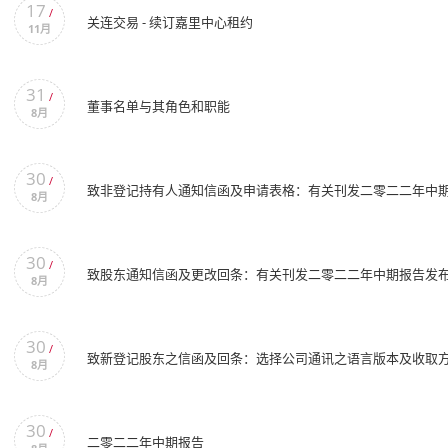
17
/
关连交易 - 续订嘉里中心租约
11月
31
/
董事名单与其角色和职能
8月
30
/
致非登记持有人通知信函及申请表格：有关刊发二零二二年中
8月
30
/
致股东通知信函及更改回条：有关刊发二零二二年中期报告发
8月
30
/
致新登记股东之信函及回条：选择公司通讯之语言版本及收取
8月
30
/
二零二二年中期报告