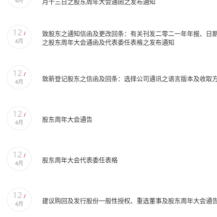
4月
月十三日之股东周年大会通函之发布通知
12
致股东之通知信函及更改回条：有关刊发二零二一年年报、日
/
4月
之股东周年大会通函及代表委任表格之发布通知
12
/
致新登记股东之信函及回条：选择公司通讯之语言版本及收取
4月
12
/
股东周年大会通告
4月
12
/
股东周年大会代表委任表格
4月
12
/
建议购回及发行股份一般性授权、重选董事及股东周年大会通
4月