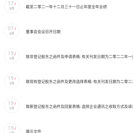
17
/
截至二零二一年十二月三十一日止年度全年业绩
3月
07
/
董事会会议召开日期
3月
19
/
致非登记股东之函件及申请表格: 有关刊发日期为二零二二年一
1月
19
/
致现有登记股东之函件及更改选择表格: 有关刊发日期为二零
1月
19
/
致新登记股东之函件及回复表格: 选择企业通讯之收取方式及语
1月
19
/
展示文件