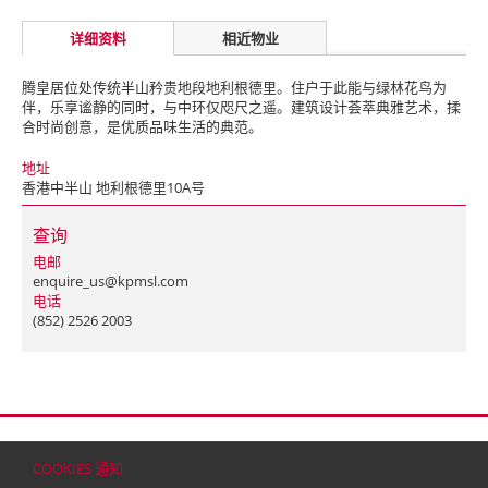
详细资料
相近物业
腾皇居位处传统半山矜贵地段地利根德里。住户于此能与绿林花鸟为
伴，乐享谧静的同时，与中环仅咫尺之遥。建筑设计荟萃典雅艺术，揉
合时尚创意，是优质品味生活的典范。
地址
香港中半山 地利根德里10A号
查询
电邮
enquire_us@kpmsl.com
电话
(852) 2526 2003
首页
联络
网站地图
免责条款
个人资料（私隐）政策
版权与商标
COOKIES 通知
© 2026 嘉里建设有限公司 (于百慕达注册成立之有限公司)