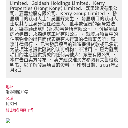
Limited、Goldash Holdings Limited、Kerry
Properties (Hong Kong) Limited、嘉里建设有限公
司、嘉里控股有限公司、Kerry Group Limited ・ 發
展项目的认可人士：吴国辉先生 ・ 發展项目的认可人
士以其专业身分担任经营人、董事或僱员的商号或法
团：梁黄顾建筑师(香港)事务所有限公司 ・ 發展项目
的承建商：永森建筑工程有限公司 ・ 就發展项目中的
住宅物业的出售而代表拥有人行事的律师事务所：高
李叶律师行 ・ 已为發展项目的建造提供贷款或已承诺
为该项建造提供融资的认可机构：不适用 ・ 已为發展
项目的建造提供贷款的任何其他人：东誉有限公司 ・
本广告由卖方發布 ・ 卖方建议准买方参阅有关售楼说
明书，以了解發展项目的资料 ・ 印制日期：2021年2
月3日
地址
喇沙利道10号
区域
何文田
前往瀚名网页