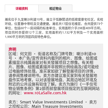
详细资料
相近物业
瀚名位于九龙喇沙利道10号，耸立于恬静閒适的低密度豪宅社区，名校
环绕，位置静中带旺且交通便捷。瀚名共17层住宅楼层，合共提供73个
单位，包括60个一房间隔的标准单位，实用面积介乎298至409平方呎。
项目同时亦提供12个三房，实用面积约1,132平方呎及一个实用面积
1,990平方呎的顶层四房特色单位。
声明
区域：何文田 ・ 街道名称及门牌号数：喇沙利道10
号 ・ 本广告/宣传资料内载列的相片、图像、绘图或
素描显示纯属画家对有关發展项目之想像。有关相
片、图像、绘图或素描并非按照比例绘画及/或可能经
过电脑修饰处理。准买家如欲了解發展项目的详情，
请参阅售楼说明书。卖方亦建议准买家到有关發展地
盘作实地考察，以对该發展地盘、其周边地区环境及
附近的公共设施有较佳了解。卖方为施行《一手住宅
物业销售条例》第2部而就發展项目指定的互联网网站
的网址：
www.10LaSalle.com.hk
卖方：Smart Value Investments Limited ・ 卖方
之控权公司：Main Treasure Investments