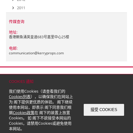
2011
传媒查询
地址:
香港鲗鱼涌英皇道683号嘉里中心25楼
电邮:
communication@
kerryprops.com
首页
联络
网站地图
免责条款
个人资料（私隐）政策
版权与商标
COOKIES 通知
© 2026 嘉里建设有限公司 (于百慕达注册成立之有限公司)
我们使用Cookies（请查看我们的
Cookies列表
），以确保我们在网站上
为 阁下提供更优质的体验。 阁下继续
使用本网站，即表示 阁下同意我们根
接受 COOKIES
据
Cookies政策
在 阁下的装置上放置
Cookies。 如 阁下不欲接受本网站的
Cookies，请禁用Cookies或避免使用
本网站。