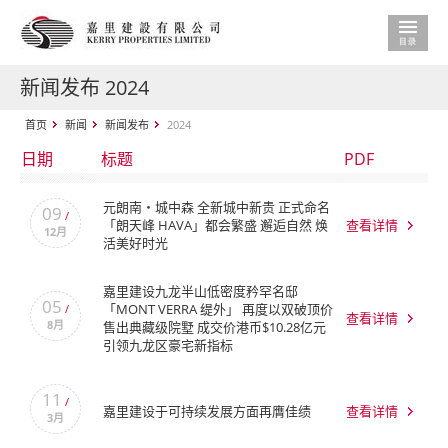
新闻发布 2024
首页
新闻
新闻发布
2024
日期
标题
PDF
元朗南‧城中森 全新城中新贵 正式命名
09
/
「朗天峰 HAVA」都会繁盛 邂逅自然 焕
查看详情
12月
活美好时光
嘉里建设九龙半山低密度矜罕名邸
05
「MONT VERRA 缇外」 再度以双破顶价
/
查看详情
8月
售出典藏级院墅 成交价港币$10.28亿元
引领九龙区豪宅新指标
11
/
嘉里建设于可持续发展方面再膺佳绩
查看详情
3月