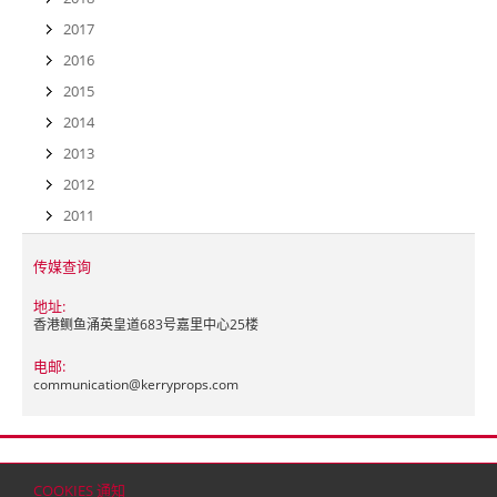
2017
2016
2015
2014
2013
2012
2011
传媒查询
地址:
香港鲗鱼涌英皇道683号嘉里中心25楼
电邮:
communication@
kerryprops.com
首页
联络
网站地图
免责条款
个人资料（私隐）政策
版权与商标
COOKIES 通知