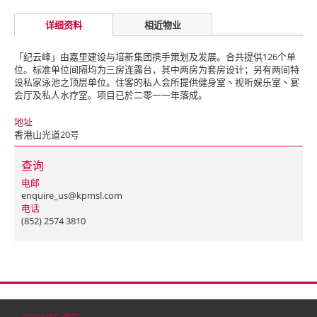
详细资料
相近物业
「纪云峰」由嘉里建设与培新集团携手策划及发展。合共提供126个单
位。标准单位间隔均为三房连露台，其中两房为套房设计；另有两间特
设私家泳池之顶层单位。住客的私人会所提供健身室丶视听娱乐室丶宴
会厅及私人水疗室。项目已於二零一一年落成。
地址
香港山光道20号
查询
电邮
enquire_us@kpmsl.com
电话
(852) 2574 3810
首页
联络
网站地图
免责条款
个人资料（私隐）政策
版权与商标