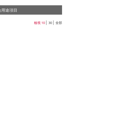
合用途項目
情
檢視
10
30
全部