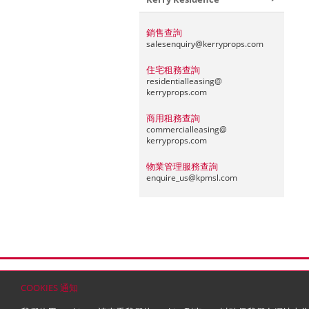
銷售查詢
salesenquiry@
kerryprops.com
住宅租務查詢
residentialleasing@
kerryprops.com
商用租務查詢
commercialleasing@
kerryprops.com
物業管理服務查詢
enquire_us@
kpmsl.com
首頁
聯絡
網站地圖
免責條款
個人資料 (私隱
COOKIES 通知
© 2026 嘉里建設有限公司 (於百慕達註冊成立之有