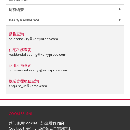
所有物業
Kerry Residence
銷售查詢
salesenquiry@
kerryprops.com
住宅租務查詢
residentialleasing@
kerryprops.com
商用租務查詢
commercialleasing@
kerryprops.com
物業管理服務查詢
enquire_us@
kpmsl.com
首頁
聯絡
網站地圖
免責條款
個人資料 (私隱) 政策
版權與商標
COOKIES 通知
© 2026 嘉里建設有限公司 (於百慕達註冊成立之有限公司)
我們使用Cookies（請查看我們的
Cookies列表
），以確保我們在網站上