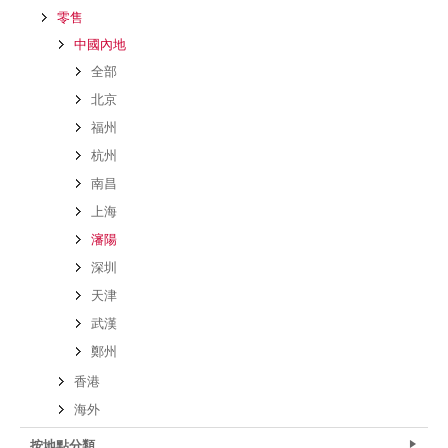
零售
中國內地
全部
北京
福州
杭州
南昌
上海
瀋陽
深圳
天津
武漢
鄭州
香港
海外
按地點分類