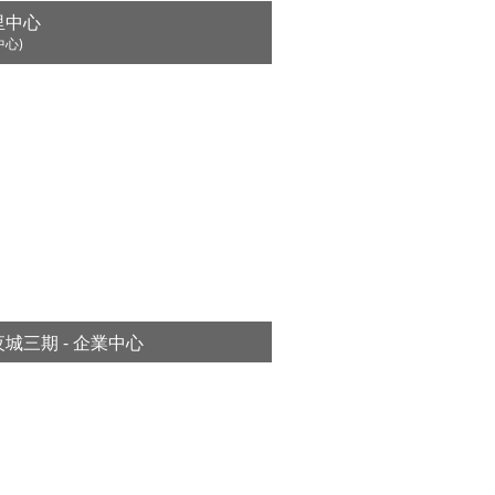
里中心
中心)
情
城三期 - 企業中心
情