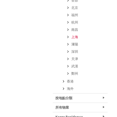
全部
北京
福州
杭州
南昌
上海
瀋陽
深圳
天津
武漢
鄭州
香港
海外
按地點分類
所有物業
Kerry Residence