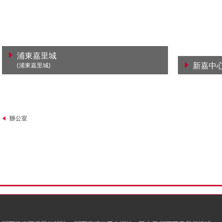
浦東嘉里城
新嘉中
(浦東嘉里城)
查看詳情
查看詳
辦公室
) 政策
版權與商標
限公司)