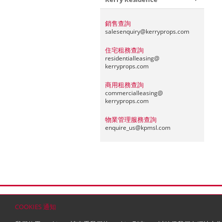
銷售查詢
salesenquiry@
kerryprops.com
住宅租務查詢
residentialleasing@
kerryprops.com
商用租務查詢
commercialleasing@
kerryprops.com
物業管理服務查詢
enquire_us@
kpmsl.com
首頁
聯絡
網站地圖
免責條款
個人資料 (私隱
COOKIES 通知
© 2026 嘉里建設有限公司 (於百慕達註冊成立之有