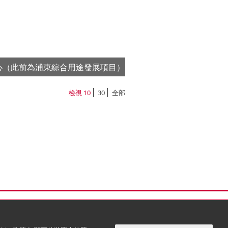
心（此前為浦東綜合用途發展項目）
情
檢視
10
30
全部