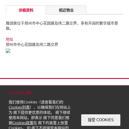
详细资料
相近物业
雅颂居位于郑州市中心花园路及纬二路交界，享有开阔的繁华城市景
致。
地址
郑州市中心花园路及纬二路交界
首页
联络
网站地图
免责条款
个人资料（私隐）政策
版权与商标
COOKIES 通知
© 2026 嘉里建设有限公司 (于百慕达注册成立之有限公司)
我们使用Cookies（请查看我们的
Cookies列表
），以确保我们在网站上
为 阁下提供更优质的体验。 阁下继续
使用本网站，即表示 阁下同意我们根
接受 COOKIES
据
Cookies政策
在 阁下的装置上放置
Cookies。 如 阁下不欲接受本网站的