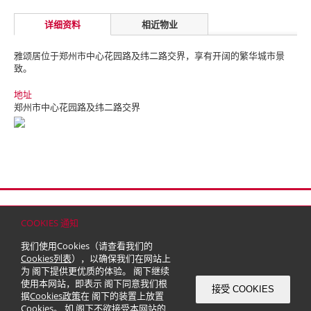
详细资料
相近物业
雅颂居位于郑州市中心花园路及纬二路交界，享有开阔的繁华城市景
致。
地址
郑州市中心花园路及纬二路交界
首页
联络
网站地图
免责条款
个人资料（私隐）政策
版权与商标
COOKIES 通知
© 2026 嘉里建设有限公司 (于百慕达注册成立之有限公司)
我们使用Cookies（请查看我们的
Cookies列表
），以确保我们在网站上
为 阁下提供更优质的体验。 阁下继续
使用本网站，即表示 阁下同意我们根
接受 COOKIES
据
Cookies政策
在 阁下的装置上放置
Cookies。 如 阁下不欲接受本网站的