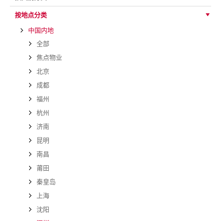
按地点分类
中国内地
全部
焦点物业
北京
成都
福州
杭州
济南
昆明
南昌
莆田
秦皇岛
上海
沈阳