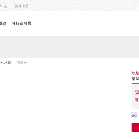
體中文
简体中文
機會
可持續發展
杭州
海碧台
地
秦皇
電