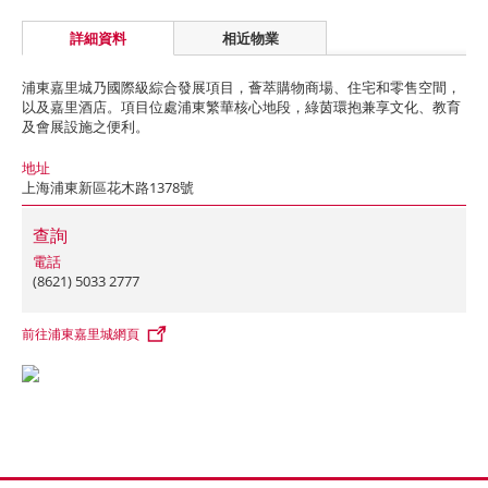
詳細資料
相近物業
浦東嘉里城乃國際級綜合發展項目，薈萃購物商場、住宅和零售空間，
以及嘉里酒店。項目位處浦東繁華核心地段，綠茵環抱兼享文化、教育
及會展設施之便利。
地址
上海浦東新區花木路1378號
查詢
電話
(8621) 5033 2777
前往浦東嘉里城網頁