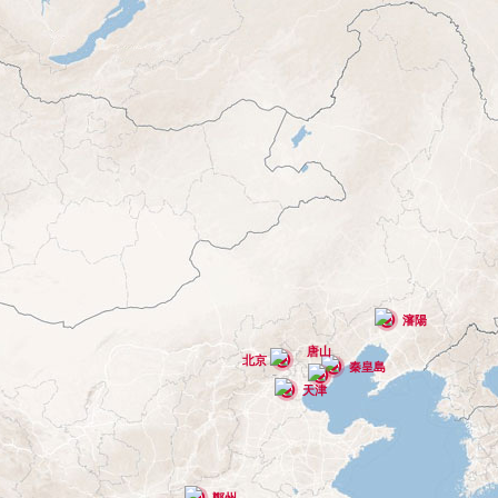
瀋陽
唐山
北京
秦皇島
天津
鄭州