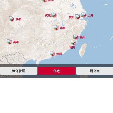
武漢
上海
杭州
成都
南昌
福州
昆明
莆田
深圳
綜合發展
住宅
辦公室