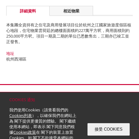
詳細資料
相近物業
本集團全資持有之住宅及商用發展項目位於杭州之江國家旅遊度假區核
心地段，住宅物業雲荷廷的總樓面面積約227萬平方呎，商用面積則約
250,000平方呎。項目一期及二期的單位已悉數售出，三期亦已竣工並
正發售。
地址
杭州西湖區
首頁
聯絡
網站地圖
免責條款
個人資料 (私隱) 政策
版權與商標
COOKIES 通知
© 2026 嘉里建設有限公司 (於百慕達註冊成立之有限公司)
我們使用Cookies（請查看我們的
Cookies列表
），以確保我們在網站上
為 閣下提供更優質的體驗。 閣下繼續
使用本網站，即表示 閣下同意我們根
接受 COOKIES
據
Cookies政策
在 閣下的裝置上放置
Cookies。如 閣下不欲接受本網站的