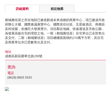
詳細資料
相近物業
都城雅頌居之所在地段已被規劃成未來成都的商業中心，現已建成市政
府辦公大樓、國際會議展覽中心、國際居住社區、五星級酒店、商務區
及科技園，坐擁巨大發展潛力。項目鄰近地鐵、快速通道及市政公園，
為發展高級住宅的理想之地。一期（都城雅頌居）住宅單位已全部售出
及交付。二期（都城樂頌居）項目總樓面面積約210萬平方呎，其住宅
及商業單位亦已悉數售出及交付。
地址
成都高新區榮華北路299號
查詢
電話
(8628) 8603 3333