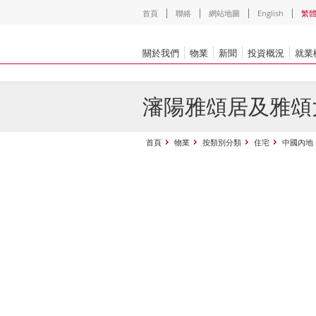
首頁
聯絡
網站地圖
English
繁
關於我們
物業
新聞
投資概況
就業
瀋陽雅頌居及雅頌
首頁
物業
按類別分類
住宅
中國內地