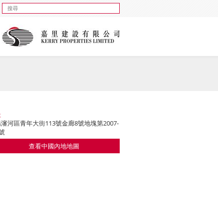
址
瀋河區青年大街113號金廊8號地塊第2007-
3號
查看中國內地地圖