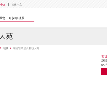
體中文
简体中文
機會
可持續發展
大苑
杭州
瀋陽雅頌居及雅頌大苑
地
瀋陽
05