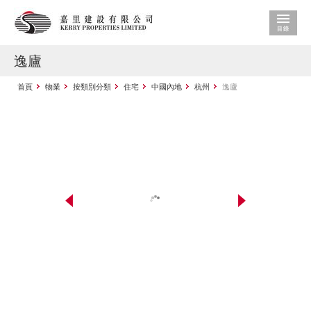
逸廬
首頁
物業
按類別分類
住宅
中國內地
杭州
逸廬