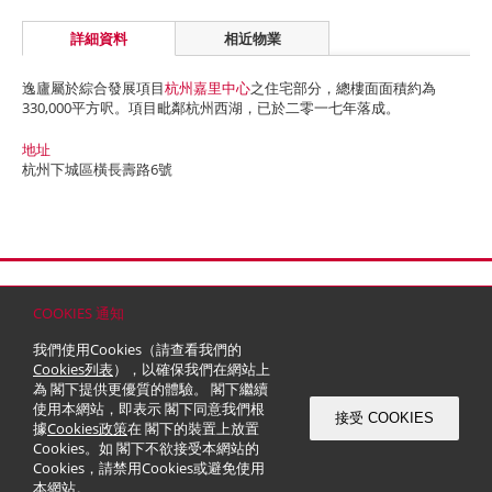
詳細資料
相近物業
逸廬屬於綜合發展項目
杭州嘉里中心
之住宅部分，總樓面面積約為
330,000平方呎。項目毗鄰杭州西湖，已於二零一七年落成。
地址
杭州下城區橫長壽路6號
首頁
聯絡
網站地圖
免責條款
個人資料 (私隱) 政策
版權與商標
COOKIES 通知
© 2026 嘉里建設有限公司 (於百慕達註冊成立之有限公司)
我們使用Cookies（請查看我們的
Cookies列表
），以確保我們在網站上
為 閣下提供更優質的體驗。 閣下繼續
使用本網站，即表示 閣下同意我們根
接受 COOKIES
據
Cookies政策
在 閣下的裝置上放置
Cookies。如 閣下不欲接受本網站的
Cookies，請禁用Cookies或避免使用
本網站。