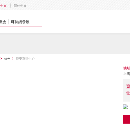
體中文
简体中文
機會
可持續發展
杭州
靜安嘉里中心
地
上海
電