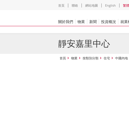
首頁
聯絡
網站地圖
English
繁
關於我們
物業
新聞
投資概況
就業
靜安嘉里中心
首頁
物業
按類別分類
住宅
中國內地