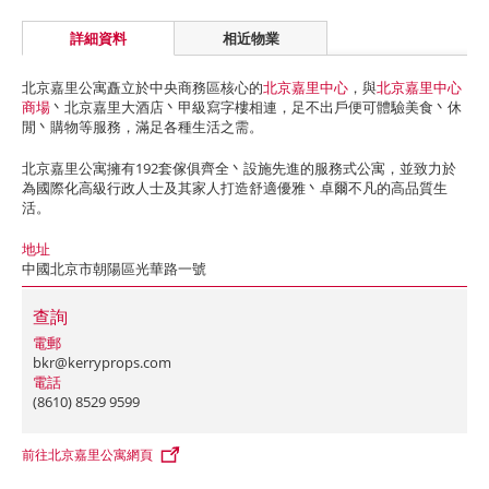
詳細資料
相近物業
北京嘉里公寓矗立於中央商務區核心的
北京嘉里中心
，與
北京嘉里中心
商場
丶北京嘉里大酒店丶甲級寫字樓相連，足不出戶便可體驗美食丶休
閒丶購物等服務，滿足各種生活之需。
北京嘉里公寓擁有192套傢俱齊全丶設施先進的服務式公寓，並致力於
為國際化高級行政人士及其家人打造舒適優雅丶卓爾不凡的高品質生
活。
地址
中國北京市朝陽區光華路一號
查詢
電郵
bkr@kerryprops.com
電話
(8610) 8529 9599
前往北京嘉里公寓網頁