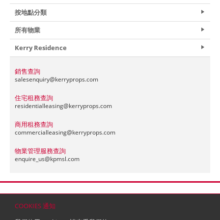
按地點分類
所有物業
Kerry Residence
銷售查詢
salesenquiry@
kerryprops.com
住宅租務查詢
residentialleasing@
kerryprops.com
商用租務查詢
commercialleasing@
kerryprops.com
物業管理服務查詢
enquire_us@
kpmsl.com
首頁
聯絡
網站地圖
免責條款
個人資料 (私隱) 政策
版權與商標
COOKIES 通知
© 2026 嘉里建設有限公司 (於百慕達註冊成立之有限公司)