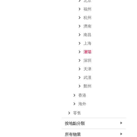
北京
福州
杭州
濟南
南昌
上海
瀋陽
深圳
天津
武漢
鄭州
香港
海外
零售
按地點分類
所有物業