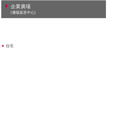
企業廣場
(瀋陽嘉里中心)
查看詳情
住宅