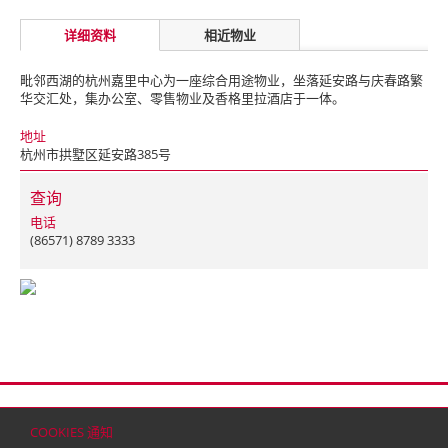
详细资料
相近物业
毗邻西湖的杭州嘉里中心为一座综合用途物业，坐落延安路与庆春路繁
华交汇处，集办公室、零售物业及香格里拉酒店于一体。
地址
杭州市拱墅区延安路385号
查询
电话
(86571) 8789 3333
首页
联络
网站地图
免责条款
个人资料（私隐）政策
版权与商标
COOKIES 通知
© 2026 嘉里建设有限公司 (于百慕达注册成立之有限公司)