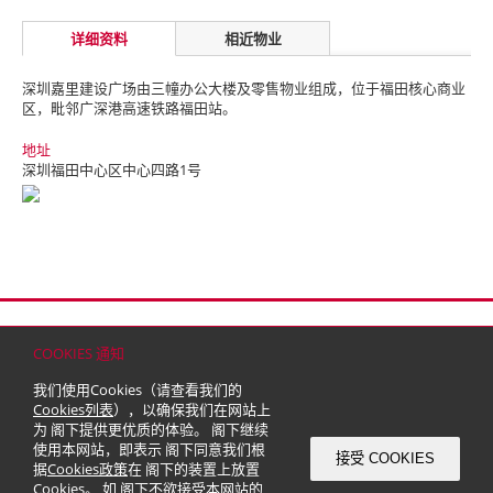
详细资料
相近物业
深圳嘉里建设广场由三幢办公大楼及零售物业组成，位于福田核心商业
区，毗邻广深港高速铁路福田站。
地址
深圳福田中心区中心四路1号
首页
联络
网站地图
免责条款
个人资料（私隐）政策
版权与商标
COOKIES 通知
© 2026 嘉里建设有限公司 (于百慕达注册成立之有限公司)
我们使用Cookies（请查看我们的
Cookies列表
），以确保我们在网站上
为 阁下提供更优质的体验。 阁下继续
使用本网站，即表示 阁下同意我们根
接受 COOKIES
据
Cookies政策
在 阁下的装置上放置
Cookies。 如 阁下不欲接受本网站的