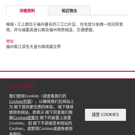
详细资料
相近物业
榕城 • 江上图位于福州著名的三江口片区，住宅部分坐拥一线河岸景
观，并与福厦高速公路及福州地铁相连，交通便捷。
地址
福州南江滨东大道与樟岚路交界
首页
联络
网站地图
免责条款
个人资料（私隐）政策
版权与商标
COOKIES 通知
© 2026 嘉里建设有限公司 (于百慕达注册成立之有限公司)
我们使用Cookies（请查看我们的
Cookies列表
），以确保我们在网站上
为 阁下提供更优质的体验。 阁下继续
使用本网站，即表示 阁下同意我们根
接受 COOKIES
据
Cookies政策
在 阁下的装置上放置
Cookies。 如 阁下不欲接受本网站的
Cookies，请禁用Cookies或避免使用
本网站。