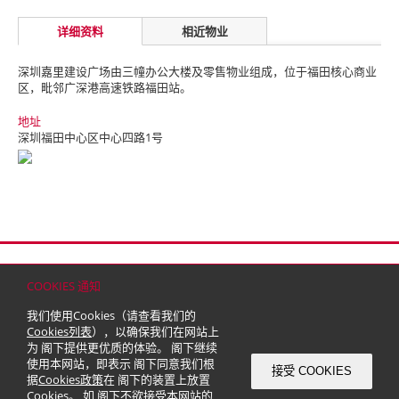
详细资料
相近物业
深圳嘉里建设广场由三幢办公大楼及零售物业组成，位于福田核心商业
区，毗邻广深港高速铁路福田站。
地址
深圳福田中心区中心四路1号
首页
联络
网站地图
免责条款
个人资料（私隐）政策
版权与商标
COOKIES 通知
© 2026 嘉里建设有限公司 (于百慕达注册成立之有限公司)
我们使用Cookies（请查看我们的
Cookies列表
），以确保我们在网站上
为 阁下提供更优质的体验。 阁下继续
使用本网站，即表示 阁下同意我们根
接受 COOKIES
据
Cookies政策
在 阁下的装置上放置
Cookies。 如 阁下不欲接受本网站的