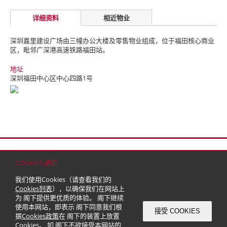
详细资料
相近物业
深圳嘉里建设广场由三幢办公大楼及零售物业组成，位于福田核心商业
区，毗邻广深港高速铁路福田站。
地址
深圳福田中心区中心四路1号
首页
联络
网站地图
免责条款
个人资料（私隐）政策
版权与商标
COOKIES 通知
© 2026 嘉里建设有限公司 (于百慕达注册成立之有限公司)
我们使用Cookies（请查看我们的
Cookies列表
），以确保我们在网站上
为 阁下提供更优质的体验。 阁下继续
使用本网站，即表示 阁下同意我们根
接受 COOKIES
据
Cookies政策
在 阁下的装置上放置
Cookies。 如 阁下不欲接受本网站的