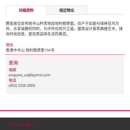
详细资料
相近物业
腾皇居位处传统半山矜贵地段地利根德里。住户于此能与绿林花鸟为
伴，乐享谧静的同时，与中环仅咫尺之遥。建筑设计荟萃典雅艺术，揉
合时尚创意，是优质品味生活的典范。
地址
香港中半山 地利根德里10A号
查询
电邮
enquire_us@kpmsl.com
电话
(852) 2526 2003
首页
联络
网站地图
免责条款
个人资料（私隐）政策
版权与商标
COOKIES 通知
© 2026 嘉里建设有限公司 (于百慕达注册成立之有限公司)