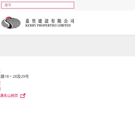
址
路18丶28及29号
域
门
满名山网页