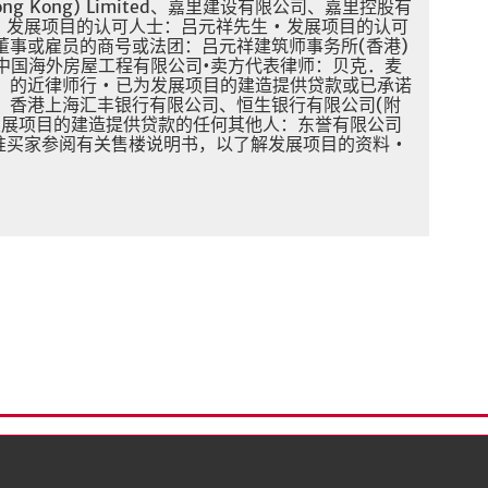
es (Hong Kong) Limited、嘉里建设有限公司、嘉里控股有
ited • 发展项目的认可人士：吕元祥先生 • 发展项目的认可
董事或雇员的商号或法团：吕元祥建筑师事务所(香港)
：中国海外房屋工程有限公司•卖方代表律师：贝克．麦
的近律师行 • 已为发展项目的建造提供贷款或已承诺
：香港上海汇丰银行有限公司、恒生银行有限公司(附
为发展项目的建造提供贷款的任何其他人：东誉有限公司
议准买家参阅有关售楼说明书，以了解发展项目的资料 •
隐）政策
版权与商标
限公司)