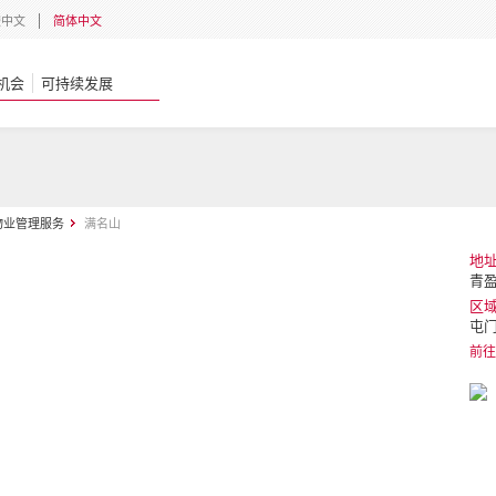
體中文
简体中文
机会
可持续发展
物业管理服务
满名山
地
青盈
区
屯
前往