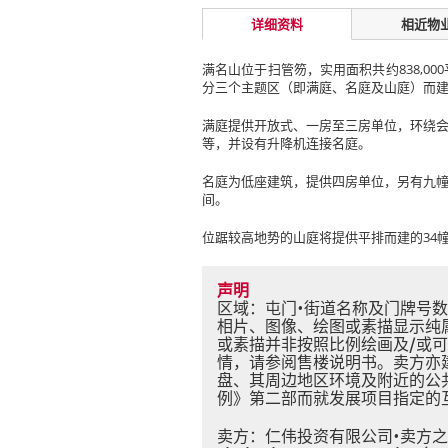
详细资料
相近物
满名山位于扫管笏，实用面积共约838,00
分三个主题区（即满庭、名庭及山庭）而
满庭提供开放式、一房至三房单位，环绕会
等，并设有升降机连接名庭。
名庭为低座建筑，提供四房单位，另有九
间。
位踞较高地势的山庭将提供平排而建的34
声明
区域：屯门•街道名称及门牌号数：
相片、图像、绘图或素描显示纯
或素描并非按照比例绘画及/或
情，请参阅售楼说明书。卖方亦
盘、其周边地区环境及附近的公
例》第二部而就发展项目指定的
卖方：仁伟投资有限公司•卖方之控权公司：