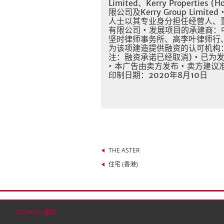
Limited、Kerry Properti
限公司及Kerry Group Lim
人士以其专业身分担任经营人、
有限公司 • 发展项目的承建商
坚时律师事务所、高李叶律师行、
为该项建造提供融资的认可机构
注：融资承诺已经取消) • 已
• 本广告由卖方发布 • 卖方建
印制日期：2020年8月10日
THE ASTER
住宅 (香港)
首页
联络
网站地图
免责条款
个人资料（私
COOKIES 通知
© 2026 嘉里建设有限公司 (于百慕达注册成立之有