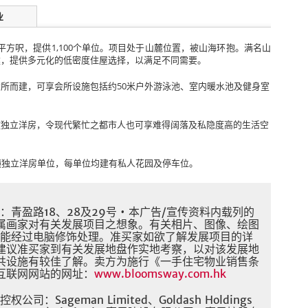
业
0平方呎，提供1,100个单位。项目处于山麓位置，被山海环抱。满名山
建，提供多元化的低密度住屋选择，以满足不同需要。
所而建，可享会所设施包括约50米户外游泳池、室内暖水池及健身室
幢独立洋房，令现代繁忙之都市人也可享难得阔落及私隐度高的生活空
幢独立洋房单位，每单位均建有私人花园及停车位。
青盈路18、28及29号 • 本广告/宣传资料内载列的
属画家对有关发展项目之想象。有关相片、图像、绘图
可能经过电脑修饰处理。准买家如欲了解发展项目的详
建议准买家到有关发展地盘作实地考察，以对该发展地
共设施有较佳了解。卖方为施行《一手住宅物业销售条
互联网网站的网址：
www.bloomsway.com.hk
Sageman Limited、Goldash Holdings