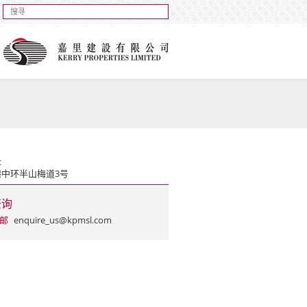
址
港中环半山梅道3号
查询
邮
enquire_us@kpmsl.com