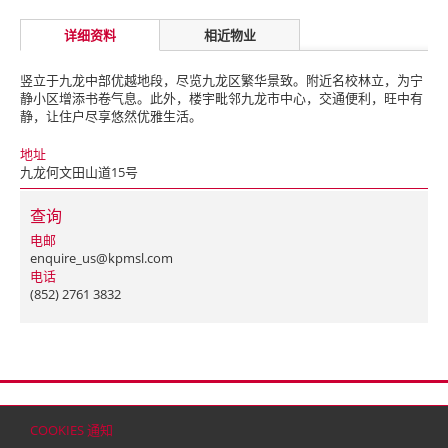
详细资料
相近物业
竖立于九龙中部优越地段，尽览九龙区繁华景致。附近名校林立，为宁
静小区增添书卷气息。此外，楼宇毗邻九龙市中心，交通便利，旺中有
静，让住户尽享悠然优雅生活。
地址
九龙何文田山道15号
查询
电邮
enquire_us@kpmsl.com
电话
(852) 2761 3832
首页
联络
网站地图
免责条款
个人资料（私隐）政策
版权与商标
COOKIES 通知
© 2026 嘉里建设有限公司 (于百慕达注册成立之有限公司)