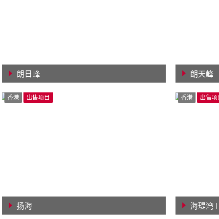
朗日峰
朗天峰
查看详情
查看详
香港
出售项目
香港
出售项
扬海
海瑅湾 I