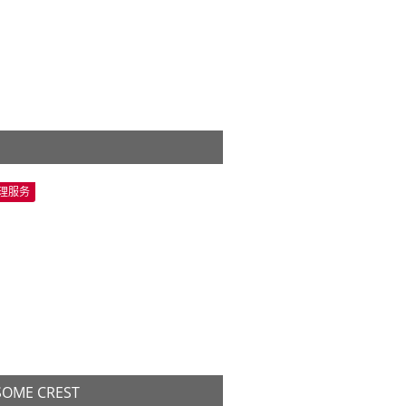
情
理服务
OME CREST