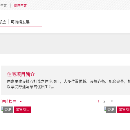
體中文
简体中文
机会
可持续发展
住宅项目简介
由嘉里建设精心打造之住宅项目，大多位置优越、设施齐备、配套完善，
以享受舒适写意的优质生活。
1
2
进阶搜寻
香港
出售项目
香港
出售项