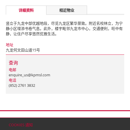
详细资料
相近物业
竖立于九龙中部优越地段，尽览九龙区繁华景致。附近名校林立，为宁
静小区增添书卷气息。此外，楼宇毗邻九龙市中心，交通便利，旺中有
静，让住户尽享悠然优雅生活。
地址
九龙何文田山道15号
查询
电邮
enquire_us@kpmsl.com
电话
(852) 2761 3832
首页
联络
网站地图
免责条款
个人资料（私隐）政策
版权与商标
COOKIES 通知
© 2026 嘉里建设有限公司 (于百慕达注册成立之有限公司)