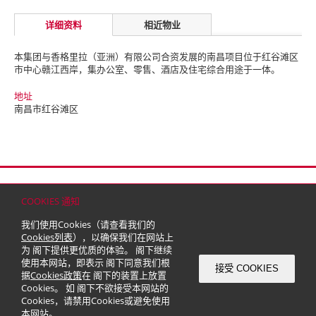
详细资料
相近物业
本集团与香格里拉（亚洲）有限公司合资发展的南昌项目位于红谷滩区
市中心赣江西岸，集办公室、零售、酒店及住宅综合用途于一体。
地址
南昌市红谷滩区
首页
联络
网站地图
免责条款
个人资料（私隐）政策
版权与商标
COOKIES 通知
© 2026 嘉里建设有限公司 (于百慕达注册成立之有限公司)
我们使用Cookies（请查看我们的
Cookies列表
），以确保我们在网站上
为 阁下提供更优质的体验。 阁下继续
使用本网站，即表示 阁下同意我们根
接受 COOKIES
据
Cookies政策
在 阁下的装置上放置
Cookies。 如 阁下不欲接受本网站的
Cookies，请禁用Cookies或避免使用
本网站。