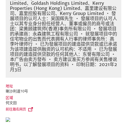
Limited、Goldash Holdings Limited、Kerry
Properties (Hong Kong) Limited、嘉里建设有限公
司、嘉里控股有限公司、Kerry Group Limited ・ 發
展项目的认可人士：吴国辉先生 ・ 發展项目的认可人
士以其专业身分担任经营人、董事或僱员的商号或法
团：梁黄顾建筑师(香港)事务所有限公司 ・ 發展项目
的承建商：永森建筑工程有限公司 ・ 就發展项目中的
住宅物业的出售而代表拥有人行事的律师事务所：高
李叶律师行 ・ 已为發展项目的建造提供贷款或已承诺
为该项建造提供融资的认可机构：不适用 ・ 已为發展
项目的建造提供贷款的任何其他人：东誉有限公司 ・
本广告由卖方發布 ・ 卖方建议准买方参阅有关售楼说
明书，以了解發展项目的资料 ・ 印制日期：2021年2
月3日
地址
喇沙利道10号
区域
何文田
前往瀚名网页