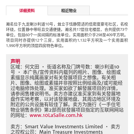
详细资料
相近物业
瀚名位于九龙喇沙利道10号，耸立于恬静閒适的低密度豪宅社区，名校
环绕，位置静中带旺且交通便捷。瀚名共17层住宅楼层，合共提供73个
单位，包括60个一房间隔的标准单位，实用面积介乎298至409平方呎。
项目同时亦提供12个三房，实用面积约1,132平方呎及一个实用面积
1,990平方呎的顶层四房特色单位。
声明
区域：何文田 ・ 街道名称及门牌号数：喇沙利道10
号 ・ 本广告/宣传资料内载列的相片、图像、绘图或
素描显示纯属画家对有关發展项目之想像。有关相
片、图像、绘图或素描并非按照比例绘画及/或可能经
过电脑修饰处理。准买家如欲了解發展项目的详情，
请参阅售楼说明书。卖方亦建议准买家到有关發展地
盘作实地考察，以对该發展地盘、其周边地区环境及
附近的公共设施有较佳了解。卖方为施行《一手住宅
物业销售条例》第2部而就發展项目指定的互联网网站
的网址：
www.10LaSalle.com.hk
卖方：Smart Value Investments Limited ・ 卖方
之控权公司：Main Treasure Investments