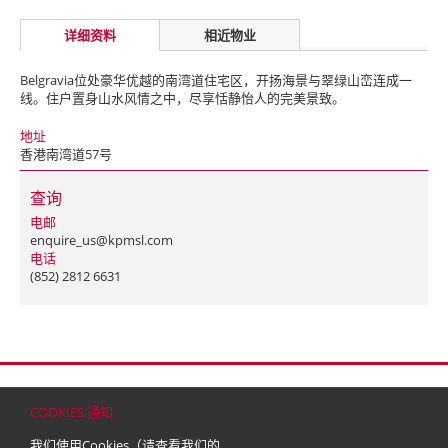
详细资料
相近物业
Belgravia位处豪华优越的南湾道住宅区，开扬海景与翠绿山峦连成一
线。住户置身山水风情之中，尽享恬静怡人的完美景致。
地址
香港南湾道57号
查询
电邮
enquire_us@kpmsl.com
电话
(852) 2812 6631
首页
联络
网站地图
免责条款
个人资料（私隐）政策
版权与商标
COOKIES 通知
© 2026 嘉里建设有限公司 (于百慕达注册成立之有限公司)
我们使用Cookies（请查看我们的