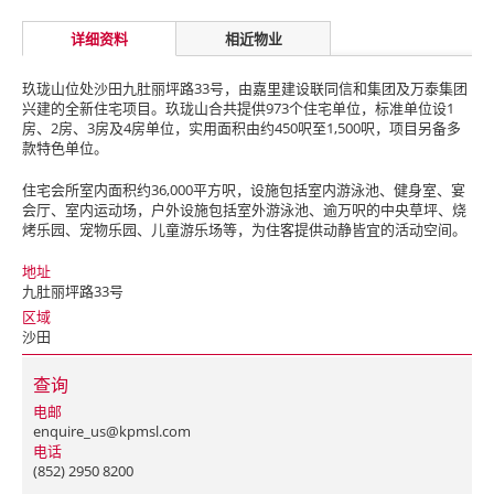
详细资料
相近物业
玖珑山位处沙田九肚丽坪路33号，由嘉里建设联同信和集团及万泰集团
兴建的全新住宅项目。玖珑山合共提供973个住宅单位，标准单位设1
房、2房、3房及4房单位，实用面积由约450呎至1,500呎，项目另备多
款特色单位。
住宅会所室内面积约36,000平方呎，设施包括室内游泳池、健身室、宴
会厅、室内运动场，户外设施包括室外游泳池、逾万呎的中央草坪、烧
烤乐园、宠物乐园、儿童游乐场等，为住客提供动静皆宜的活动空间。
地址
九肚丽坪路33号
区域
沙田
查询
电邮
enquire_us@kpmsl.com
电话
(852) 2950 8200