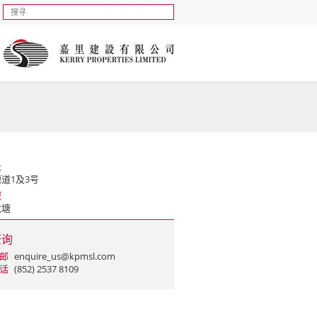
址
道1及3号
域
龙塘
查询
邮
enquire_us@kpmsl.com
话
(852) 2537 8109