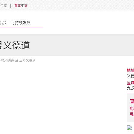
體中文
简体中文
机会
可持续发展
号义德道
一号义德道 及 三号义德道
地
义德
区
九
电
电