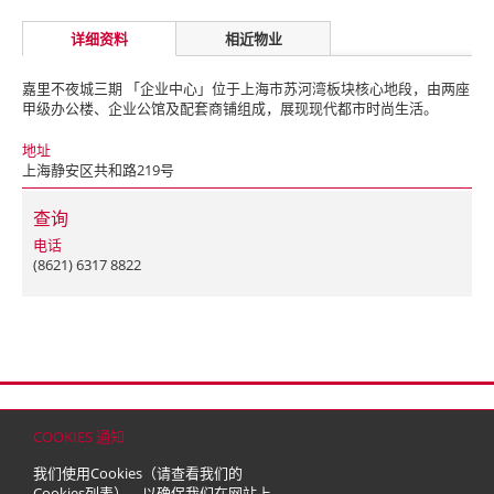
详细资料
相近物业
嘉里不夜城三期 「企业中心」位于上海市苏河湾板块核心地段，由两座
甲级办公楼、企业公馆及配套商铺组成，展现现代都市时尚生活。
地址
上海静安区共和路219号
查询
电话
(8621) 6317 8822
首页
联络
网站地图
免责条款
个人资料（私隐）政策
版权与商标
COOKIES 通知
© 2026 嘉里建设有限公司 (于百慕达注册成立之有限公司)
我们使用Cookies（请查看我们的
Cookies列表
），以确保我们在网站上