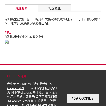
详细资料
相近物业
深圳嘉里建设广场由三幢办公大楼及零售物业组成，位于福田核心商业
区，毗邻广深港高速铁路福田站。
地址
深圳福田中心区中心四路1号
首页
联络
网站地图
免责条款
个人资料（私隐）政策
版权与商标
COOKIES 通知
© 2026 嘉里建设有限公司 (于百慕达注册成立之有限公司)
我们使用Cookies（请查看我们的
Cookies列表
），以确保我们在网站上
为 阁下提供更优质的体验。 阁下继续
使用本网站，即表示 阁下同意我们根
接受 COOKIES
据
Cookies政策
在 阁下的装置上放置
Cookies。 如 阁下不欲接受本网站的