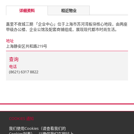
详细资料
相近物业
嘉里不夜城三期 「企业中心」位于上海市苏河湾板块核心地段，由两座
甲级办公楼、企业公馆及配套商铺组成，展现现代都市时尚生活。
地址
上海静安区共和路219号
查询
电话
(8621) 6317 8822
首页
联络
网站地图
免责条款
个人资料（私隐）政策
版权与商标
COOKIES 通知
© 2026 嘉里建设有限公司 (于百慕达注册成立之有限公司)
我们使用Cookies（请查看我们的
Cookies列表
），以确保我们在网站上